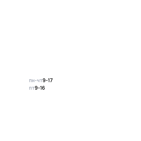
пн-чт
9-17
пт
9-16