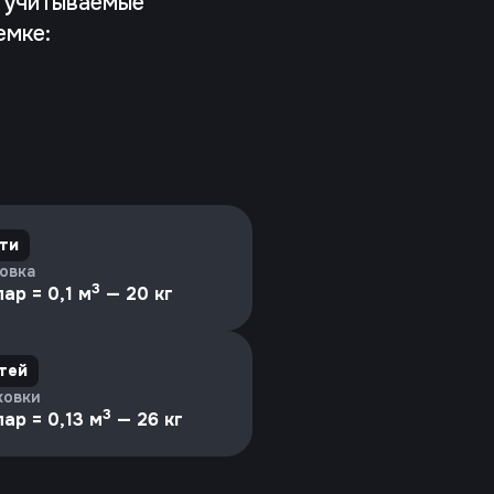
, учитываемые
емке:
ити
ковка
3
ар = 0,1 м
— 20 кг
итей
ковки
3
ар = 0,13 м
— 26 кг