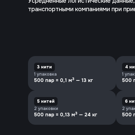
Усредненные логистические данные
транспортными компаниями при при
3 нити
4 н
1 упаковка
1 упа
3
500 пар = 0,1 м
— 13 кг
500 п
5 нитей
6 н
2 упаковки
2 упа
3
500 пар = 0,13 м
— 24 кг
500 п