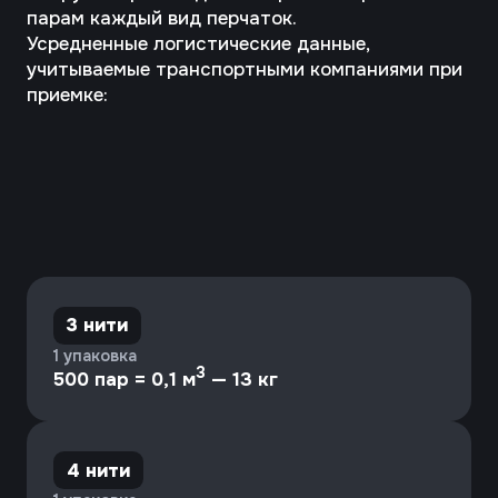
6 нитей
2 упаковки
3
500 пар = 0,13 м
— 26 кг