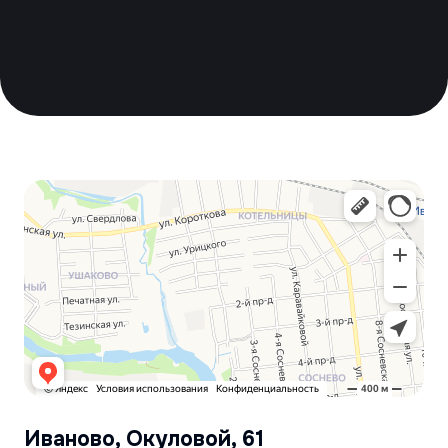
Производственная компания
Производим ХБ перчатки с высокими
эксплуатационными характеристиками для
строительства, сельского хозяйства
и производства.
Контакты
Иваново, Окуловой, 61
ivsotex@inbox.ru
+7(4932) 35-34-17
Навигация по сайту
Каталог
Доставка и оплата
О компании