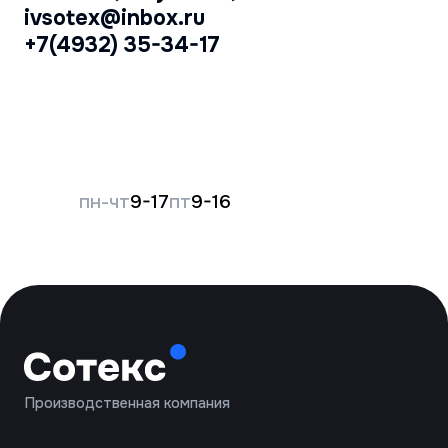
Вакансии
Контакты
Обратный звонок
*
Модели «Волна» и «Точка» защищают от
скольжения и механических повреждений,
без ПВХ подходят для бытовых и
технических работ
Политика конфиденциальности
Обработка персональных данных