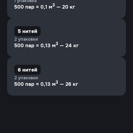
Иваново, Окуловой, 61
ivsotex@inbox.ru
+7(4932) 35-34-17
пн-чт
9-17
пт
9-16