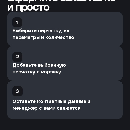
Условия доставки
Осуществляется из города Иваново
транспортными компаниями
Байкал-Сервис | Деловые линии | КИТ | ПЭК |
ЖелДорЭкспедиция | Энергия
Доставка попутным транспортом до города
Москвы в зависимости от объёма отгрузки.
Отгрузка производится партиями кратно 500
парам каждый вид перчаток.
Усредненные логистические данные,
учитываемые транспортными компаниями при