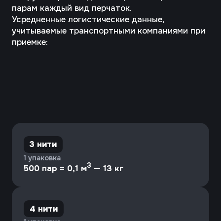
6 нитей
2 упаковки
3
500 пар = 0,13 м
— 26 кг