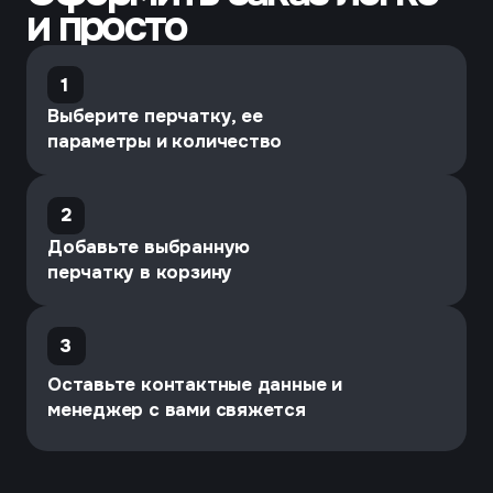
Условия доставки
Осуществляется из города Иваново
транспортными компаниями
Байкал-Сервис | Деловые линии | КИТ | ПЭК |
ЖелДорЭкспедиция | Энергия
Доставка попутным транспортом до города
Москвы в зависимости от объёма отгрузки.
Отгрузка производится партиями кратно 500
парам каждый вид перчаток.
Усредненные логистические данные,
учитываемые транспортными компаниями при