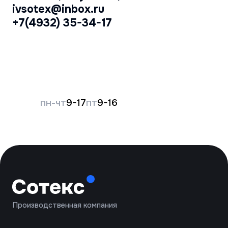
Вакансии
Контакты
Обратный звонок
*
Модели «Волна» и «Точка» защищают от
скольжения и механических повреждений,
без ПВХ подходят для бытовых и
технических работ
Политика конфиденциальности
Обработка персональных данных