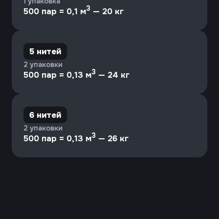
Иваново, Окуловой, 61
ivsotex@inbox.ru
+7(4932) 35-34-17
пн-чт
9-17
пт
9-16