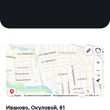
Производственная компания
Производим ХБ перчатки с высокими
эксплуатационными характеристиками для
строительства, сельского хозяйства
и производства.
Контакты
Иваново, Окуловой, 61
ivsotex@inbox.ru
+7(4932) 35-34-17
Навигация по сайту
Каталог
Доставка и оплата
О компании